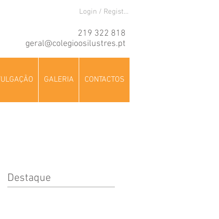
Login / Registre-se
219 322 818
geral@colegioosilustres.pt
VULGAÇÃO
GALERIA
CONTACTOS
Destaque