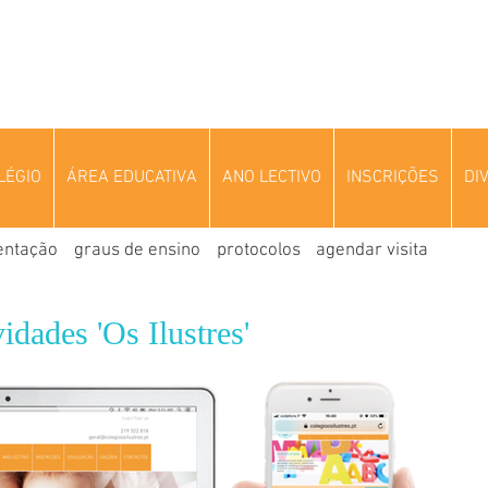
LÉGIO
ÁREA EDUCATIVA
ANO LECTIVO
INSCRIÇÕES
DI
entação
graus de ensino
protocolos
agendar visita
idades 'Os Ilustres'