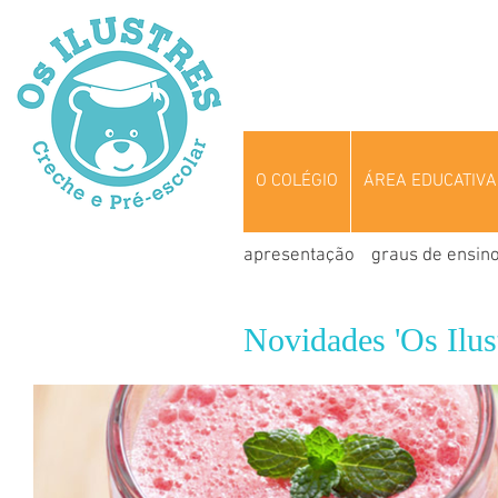
O COLÉGIO
ÁREA EDUCATIVA
apresentação
graus de ensin
Novidades 'Os Ilust