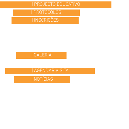
| PROJECTO EDUCATIVO
| PROTOCOLOS
| INSCRIÇÕES
| GALERIA
| AGENDAR VISITA
| NOTÍCIAS
© 2015 Colégio Os Ilustres | desenvolvido por
Headline