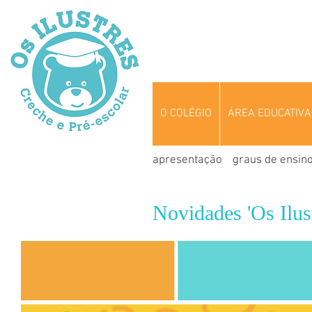
O COLÉGIO
ÁREA EDUCATIVA
apresentação
graus de ensin
Novidades 'Os Ilust