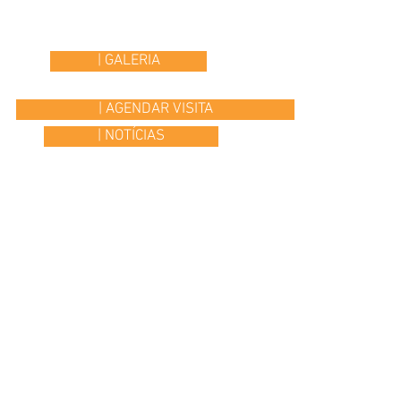
| GALERIA
| AGENDAR VISITA
| NOTÍCIAS
© 2015 Colégio Os Ilustres | desenvolvido por
Headline